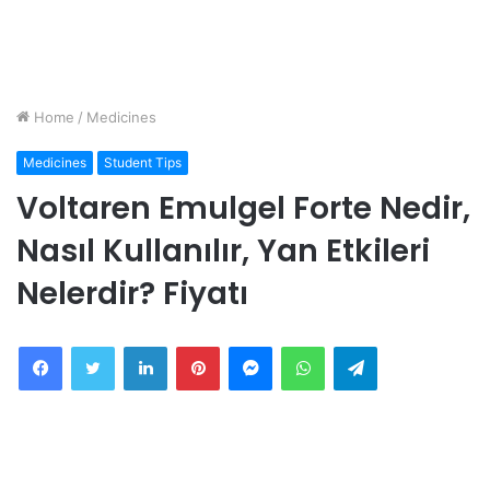
Home
/
Medicines
Medicines
Student Tips
Voltaren Emulgel Forte Nedir,
Nasıl Kullanılır, Yan Etkileri
Nelerdir? Fiyatı
Facebook
Twitter
LinkedIn
Pinterest
Messenger
WhatsApp
Telegram