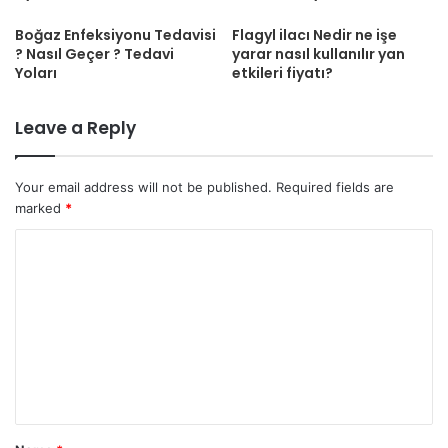
Boğaz Enfeksiyonu Tedavisi
Flagyl ilacı Nedir ne işe
? Nasıl Geçer ? Tedavi
yarar nasıl kullanılır yan
Yoları
etkileri fiyatı?
Leave a Reply
Your email address will not be published.
Required fields are
marked
*
C
o
m
m
e
n
t