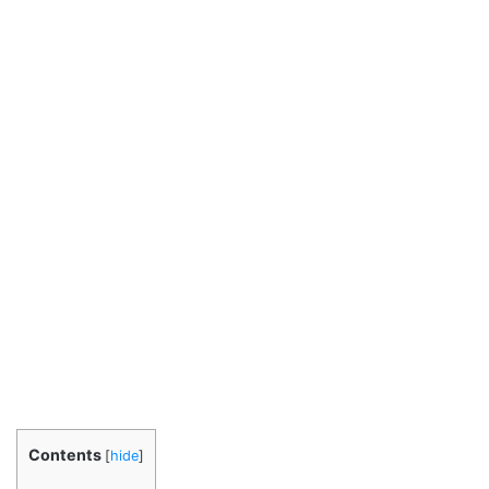
Contents
[
hide
]