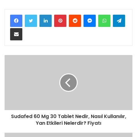
LinkedIn
Pinterest
Reddit
Messenger
WhatsApp
Teleg
Share via Email
Sudafed 60 Mg 30 Tablet Nedir, Nasıl Kullanılır,
Yan Etkileri Nelerdir? Fiyatı